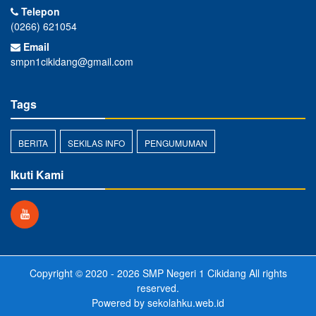
Telepon
(0266) 621054
Email
smpn1cikidang@gmail.com
Tags
BERITA
SEKILAS INFO
PENGUMUMAN
Ikuti Kami
Copyright © 2020 - 2026
SMP Negeri 1 Cikidang
All rights
reserved.
Powered by
sekolahku.web.id