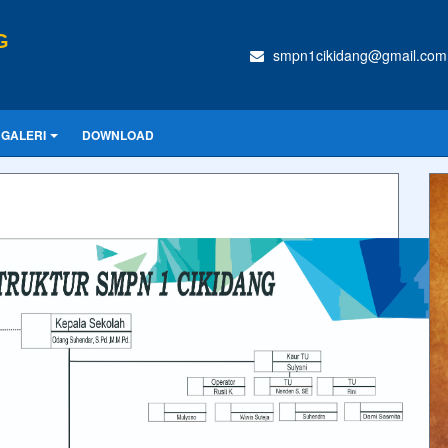
G
smpn1cikidang@gmail.com
GALERI
DOWNLOAD