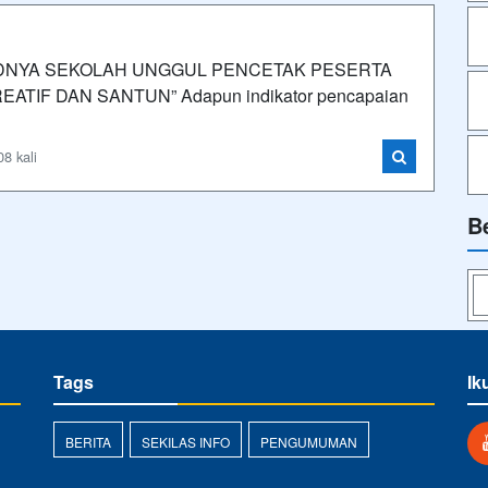
WUJUDNYA SEKOLAH UNGGUL PENCETAK PESERTA
EATIF DAN SANTUN” Adapun indikator pencapaian
8 kali
B
Tags
Ik
BERITA
SEKILAS INFO
PENGUMUMAN