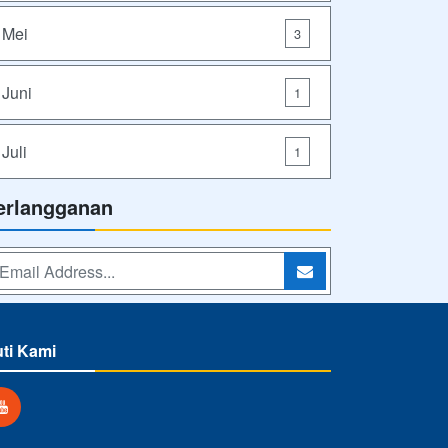
Mei
3
Juni
1
Juli
1
erlangganan
uti Kami